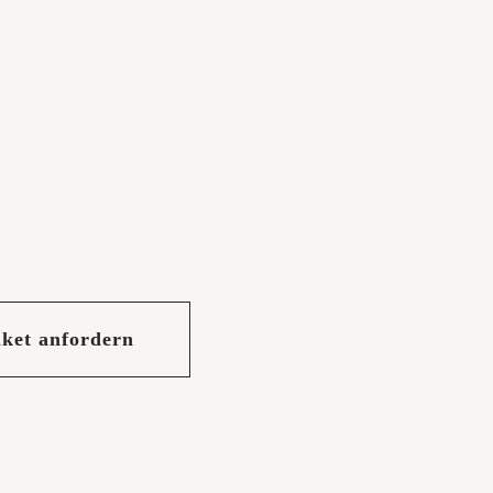
r Infopaket.
aket anfordern