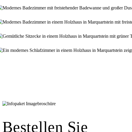
otos: Michael Voit
Bestellen Sie